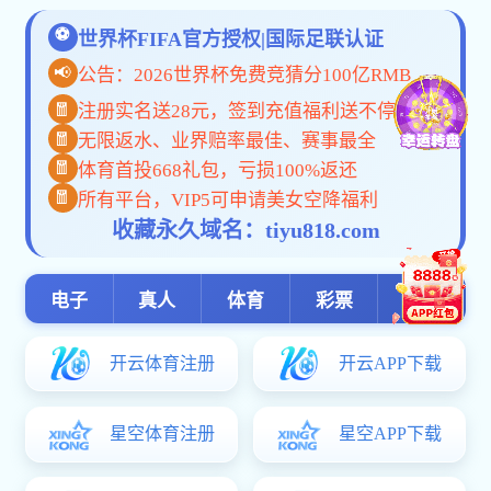
专利技术
科技奖励
研发团队
一种利用废弃锌锰干电..
一种由电