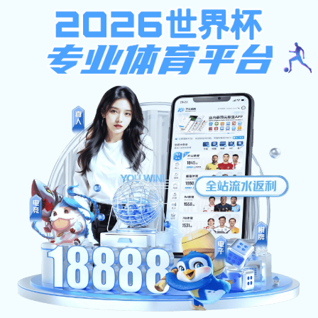
55世纪,bibo体育网页,我打
页面未找到