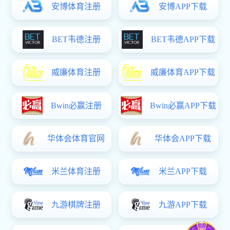
斯特凡·哈尼戈夫斯基一行首先参观了时代瑞象研发中心与生
先进的生产设备、智能化的生产工艺以及时代瑞象自主研发的核